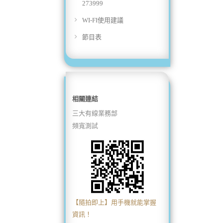
273999
WI-FI使用建議
節目表
相關連結
三大有線業務部
頻寬測試
【隨拍即上】用手機就能掌握
資訊！