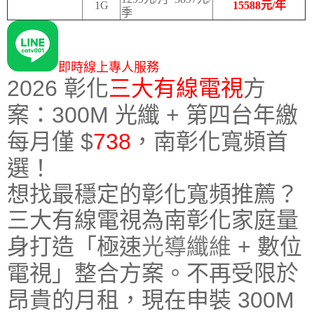
1G
15588元/年
季
即時線上專人服務
2026 彰化
三大有線電視
方
案：300M 光纖 + 第四台年繳
每月僅 $
738
，南彰化寬頻首
選！
想找最穩定的彰化寬頻推薦？
三大有線電視為南彰化家庭量
身打造「極速
光導纖維
+ 數位
電視」整合方案。不再受限於
昂貴的月租，現在申裝
300M