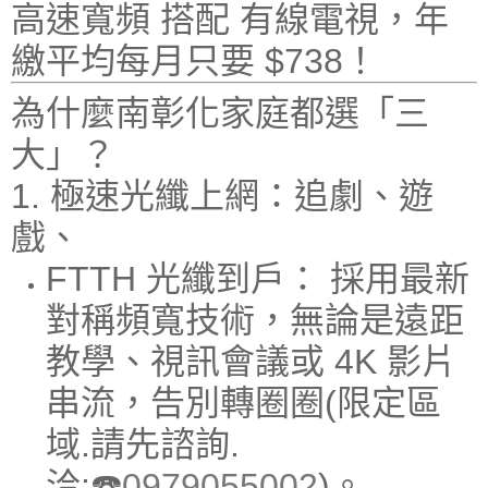
高速寬頻
搭配
有線電視
，年
繳平均每月只要
$738
！
為什麼南彰化家庭都選「三
大」？
1. 極速光纖上網：追劇、遊
戲、
FTTH 光纖到戶：
採用最新
對稱頻寬技術，無論是遠距
教學、視訊會議或 4K 影片
串流，告別轉圈圈(限定區
域.請先諮詢.
洽:☎️
0979055002
)。