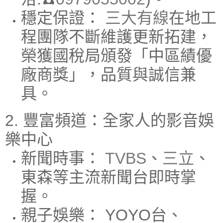
穩定保證：
三大有線
在地工
程團隊不斷維護更新拓建，
榮獲國稅局頒發「中區績優
廠商獎」，品質與誠信兼
具。
2. 豐富頻道：全家人的影音娛
樂中心
新聞時事：
TVBS
、
三立
、
東森等主流新聞台即時掌
握。
親子娛樂：
YOYO台、