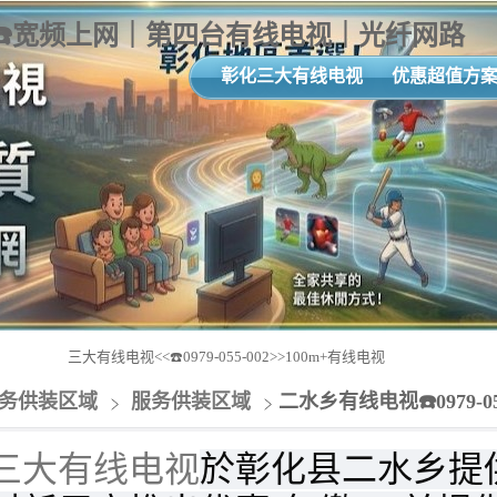
-999☎️宽频上网｜第四台有线电视｜光纤网路
彰化三大有线电视
优惠超值方
三大有线电视<<☎️0979-055-002>>100m+有线电视
务供装区域
服务供装区域
二水乡有线电视☎️0979-
三大有线电视
於彰化县二水乡
提