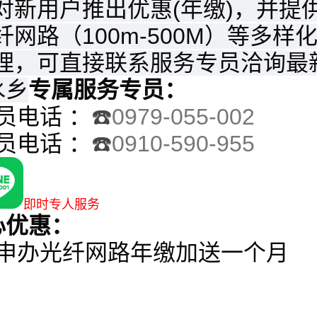
对新用户推出
优惠(年缴)，并
纤网路（100m-500M）等多
理，可直接联系服务专员洽询最
水乡
专属服务专员：
员电话 ：
☎️
0979-055-002
员电话 ：
☎️
0910-590-955
即时专人服务
心优惠：
申办光纤网路年缴加送一个月