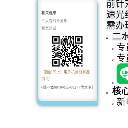
前针
速光
相关连结
三大有线业务部
需办
频宽测试
二
专
专
【随拍即上】用手机就能掌握
资讯！
三大有线<<☎️0979-055-002>>优惠专线
核
新